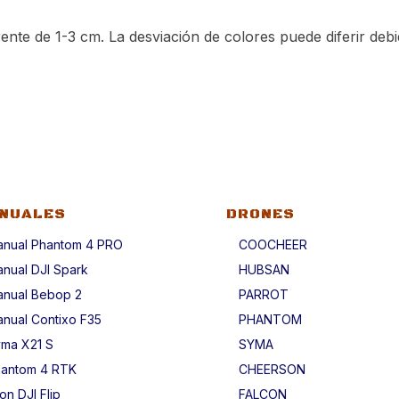
nte de 1-3 cm. La desviación de colores puede diferir debi
NUALES
DRONES
nual Phantom 4 PRO
COOCHEER
nual DJI Spark
HUBSAN
nual Bebop 2
PARROT
nual Contixo F35
PHANTOM
ma X21 S
SYMA
antom 4 RTK
CHEERSON
on DJI Flip
FALCON