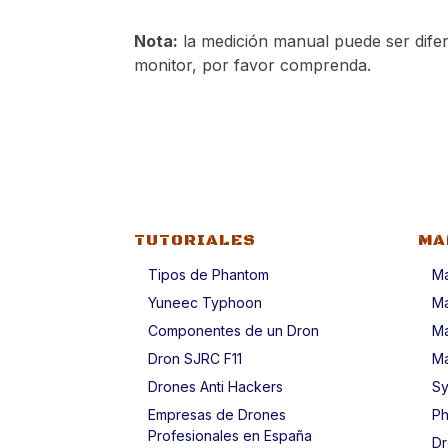
Nota:
la medición manual puede ser difere
monitor, por favor comprenda.
TUTORIALES
MA
Tipos de Phantom
Ma
Yuneec Typhoon
Ma
Componentes de un Dron
Ma
Dron SJRC F11
Ma
Drones Anti Hackers
Sy
Empresas de Drones
Ph
Profesionales en España
Dr