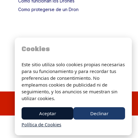
Cómo funcionan los Drones
Como protegerse de un Dron
Cookies
Este sitio utiliza solo cookies propias necesarias
para su funcionamiento y para recordar tus
preferencias de consentimiento. No
empleamos cookies de publicidad ni de
seguimiento, y los anuncios se muestran sin
utilizar cookies.
Inicio
Aviso legal
Política de Privacidad
Política de Cookies
Contacto
Aceptar
Declinar
Política de Cookies
Copyright 2026 © ControlDron. Todos los Derechos
Reservados.